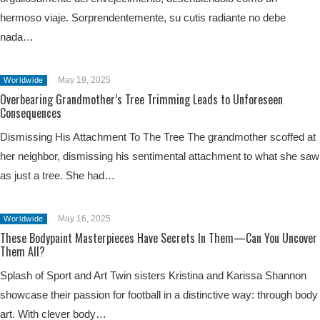
hermoso viaje. Sorprendentemente, su cutis radiante no debe
nada…
May 19, 2025
Worldwide
Overbearing Grandmother’s Tree Trimming Leads to Unforeseen
Consequences
Dismissing His Attachment To The Tree The grandmother scoffed at
her neighbor, dismissing his sentimental attachment to what she saw
as just a tree. She had…
May 16, 2025
Worldwide
These Bodypaint Masterpieces Have Secrets In Them—Can You Uncover
Them All?
Splash of Sport and Art Twin sisters Kristina and Karissa Shannon
showcase their passion for football in a distinctive way: through body
art. With clever body…