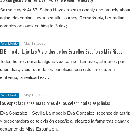
30 Gorgeous Women Over 40 Who Redefine Beauty
Salma Hayek At 57, Salma Hayek speaks openly and proudly about
aging, describing it as a beautiful journey. Remarkably, her radiant
complexion owes nothing to Botox;…
May 13, 2025
Worldwide
El Brillo del Lujo: Las Viviendas de las Estrellas Españolas Más Ricas
Todos hemos soñado alguna vez con ser famosos, al menos por
unos días, y disfrutar de los beneficios que esto implica. Sin
embargo, la realidad es…
May 13, 2025
Worldwide
Las espectaculares mansiones de las celebridades españolas
Eva González – Sevilla La modelo Eva González, reconocida actriz
y presentadora de televisión española, alcanzó la fama tras ganar el
certamen de Miss España en…