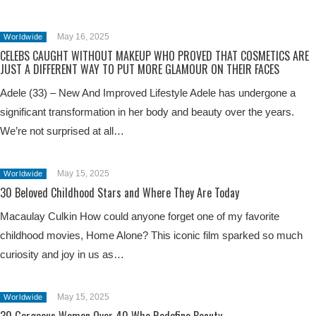
May 16, 2025
Worldwide
CELEBS CAUGHT WITHOUT MAKEUP WHO PROVED THAT COSMETICS ARE
JUST A DIFFERENT WAY TO PUT MORE GLAMOUR ON THEIR FACES
Adele (33) – New And Improved Lifestyle Adele has undergone a
significant transformation in her body and beauty over the years.
We’re not surprised at all…
May 15, 2025
Worldwide
30 Beloved Childhood Stars and Where They Are Today
Macaulay Culkin How could anyone forget one of my favorite
childhood movies, Home Alone? This iconic film sparked so much
curiosity and joy in us as…
May 15, 2025
Worldwide