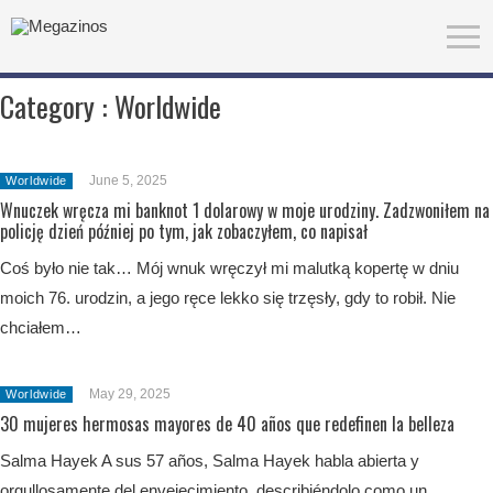
Category :
Worldwide
June 5, 2025
Worldwide
Wnuczek wręcza mi banknot 1 dolarowy w moje urodziny. Zadzwoniłem na
policję dzień później po tym, jak zobaczyłem, co napisał
Coś było nie tak… Mój wnuk wręczył mi malutką kopertę w dniu
moich 76. urodzin, a jego ręce lekko się trzęsły, gdy to robił. Nie
chciałem…
May 29, 2025
Worldwide
30 mujeres hermosas mayores de 40 años que redefinen la belleza
Salma Hayek A sus 57 años, Salma Hayek habla abierta y
orgullosamente del envejecimiento, describiéndolo como un